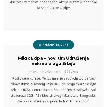
društva i zajednice neophodna. Akcija je zamišljena tako
da se novac prikupljen
JANUARY 15, 2024
MikroEkipa – novi tim Udruženja
mikrobiologa Srbije
News
No Comment
398
Views
Poštovane kolege, Veliko nam je zadovoljstvo da Vas
obavestimo o saradnji između Udruženja mikrobiologa
Srbije (UMS), Centra za stručni i naučno-istraživački rad
studenata (CSNIRS) Medicinskog fakulteta u Beogradu i
časopisa ”Medicinski podmladak”! U narednom