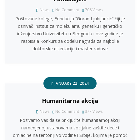
News
No Comment
706
Views
Poštovane kolege, Fondacija “Goran Ljubijankić” čiji je
osnivač Institut za molekularnu genetiku i genetičko
inženjerstvo Univerziteta u Beogradu i ove godine je
raspisala Konkurs za dodelu nagrada za najbolje
doktorske disertacije i master radove
JANUARY 22, 2024
Humanitarna akcija
News
No Comment
377
Views
Pozivamo vas da se priključite humanitarnoj akciji
namenjenoj ustanovama socijalne zaštite dece i
omladine na teritoriji Vojvodine i Srbije, kojima je pomoć