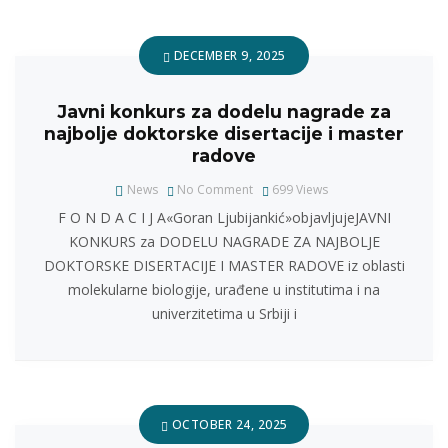
DECEMBER 9, 2025
Javni konkurs za dodelu nagrade za
najbolje doktorske disertacije i master
radove
News
No Comment
699
Views
F O N D A C I J A«Goran Ljubijankić»objavljujeJAVNI
KONKURS za DODELU NAGRADE ZA NAJBOLJE
DOKTORSKE DISERTACIJE I MASTER RADOVE iz oblasti
molekularne biologije, urađene u institutima i na
univerzitetima u Srbiji i
OCTOBER 24, 2025